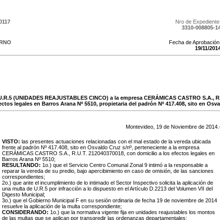
0117
Nro de Expediente
3310-008805-1
ERNO
Fecha de Aprobación
19
/
11
/
201
e U.R.5 (UNIDADES REAJUSTABLES CINCO) a la empresa CERÁMICAS CASTRO S.A., R.
ectos legales en Barros Arana Nº 5510, propietaria del padrón Nº 417.408, sito en Osva
Montevideo,
19
de
Noviembre
de
2014
.
VISTO:
las presentes actuaciones relacionadas con el mal estado de la vereda ubicada
frente al padrón Nº
417.408, sito en Osvaldo Cruz s/nº
, perteneciente a la empresa
CERÁMICAS CASTRO S.A., R.U.T. 212040370018, con domicilio a los efectos legales en
Barros Arana Nº 5510;
RESULTANDO:
1o.) que el Servicio Centro Comunal Zonal 9 intimó a la responsable a
reparar la vereda de su predio, bajo apercibimiento en caso de omisión, de las sanciones
correspondientes;
2o.) que ante el incumplimiento de lo intimado el Sector Inspectivo solicita la aplicación de
una multa de U.R.5 por infracción a lo dispuesto en el Artículo D.2213 del Volumen VII del
Digesto Municipal;
3o.) que el Gobierno Municipal F en su sesión ordinaria de fecha 19 de noviembre de 2014
resuelve la aplicación de la multa correspondiente;
CONSIDERANDO:
1o.) que la normativa vigente fija en unidades reajustables los montos
de las multas que se aplican por transgredir las ordenanzas departamentales;