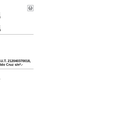
:
4
:
4
U.T. 212040370018,
ldo Cruz s/nº.-
-