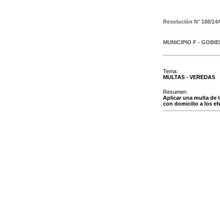
Resolución N°
188/14/
MUNICIPIO F - GOBI
Tema:
MULTAS - VEREDAS
Resumen:
Aplicar una multa d
con domicilio a los ef