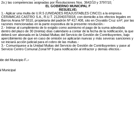
2o.) las competencias asignadas por Resoluciones Nos. 3642/10 y 3797/10;
EL GOBIERNO MUNICIPAL F
RESUELVE:
1.- Aplicar una multa de U.R.5 (UNIDADES REAJUSTABLES CINCO) a
la empresa
CERÁMICAS CASTRO S.A., R.U.T. 212040370018, con domicilio a los efectos legales en
Barros Arana Nº 5510, propietaria del padrón Nº
417.408, sito en Osvaldo Cruz s/nº
, por las
razones mencionadas en la parte expositiva de la presente resolución.-
2.- Intimar al cumplimiento de lo exigido como asimismo el pago de la suma adeudada
dentro del plazo de 30 (treinta) días calendario a contar de la fecha de la notificación, la que
deberá ser abonada en la Unidad Multas del Servicio de Gestión de Contribuyentes, bajo
apercibimiento de que en caso de omisión se aplicarán nuevas y más severas sanciones y
se iniciará acción judicial para el cobro de las multas.-
3.- Comuníquese a la Unidad Multas del Servicio de Gestión de Contribuyentes y pase al
Servicio Centro Comunal Zonal Nº 9 para notificación al infractor y demás efectos.-
.-
lde del Municipio F
l Municipal