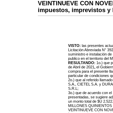
VEINTINUEVE CON NOVE
impuestos, imprevistos y l
VISTO:
las presentes actu
Licitación A
breviada
N°
39
suministro e instalación d
publico en el territorio del 
RESULTANDO:
1o.) que p
de Abril de 2021
,
el Gobiern
compra para el presente lla
particular de condiciones q
2o.) que al referido llama
S.A., CIETEL S.A. y DUR
S.R.L;
3o.) que de acuerdo con el
presentadas, se sugiere ad
un monto total de
$U
2.522
MILLONES QUINIENTOS 
VEINTINUEVE CON NOV