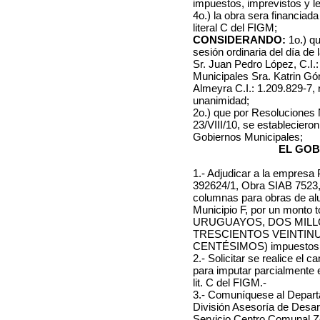
impuestos, imprevistos y le
4o.) la obra sera financiad
literal C del FIGM;
CONSIDERANDO:
1o.) qu
sesión ordinaria del día de 
Sr. Juan Pedro López, C.I.:
Municipales Sra. Katrin Gó
Almeyra C.I.: 1.209.829-7,
unanimidad;
2o.) que por Resoluciones N
23/VIII/10, se estableciero
Gobiernos Municipales;
EL GOB
1.- Adjudicar a la empresa
392624/1, Obra SIAB 7523, 
columnas para obras de alum
Municipio F
,
por un monto t
URUGUAYOS, DOS MILL
TRESCIENTOS VEINTIN
CENTÉSIMOS)
impuestos,
2.- Solicitar se realice el
para imputar parcialmente 
lit. C del FIGM.-
3.- Comuníquese al Depart
División Asesoría de Desarr
Servicio Centro Comunal Zo