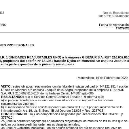
117
Nro de Expediente
2016-3310-98-00066
ERNO
Fecha de Aprobación
19
/
2
/
202
ONES PROFESIONALES
 U.R. 1 (UNIDADES REAJUSTABLES UNO) a la empresa GIBENUR S.A. RUT 216.602.810.
6, propietaria del padrón Nº 121.951 fracción D sito en Monzoni s/n esquina Joaquín de
n la parte expositiva de la presente resolución.-
Montevideo,
19
de
Febrero
de
2020
.
VISTO:
estos obrados relacionados con la falta de limpieza del padrón Nº 121.951 fracción
D, sito en Monzoni s/n esquina Joaquín de la Sagra, propiedad de la empresa GIBENUR
S.A. RUT 216.602.810.018, domiciliada en Cerrito Nº 507 apto 006;
RESULTANDO:
que el Servicio Centro Comunal Zonal No. 9 informa que:
a) el padrón de referencia se encuentra en infracción con respecto a las normas
reglamentarias vigentes;
b) el mencionado Servicio solicita imponer una multa de U.R. 1 por incumplimiento de lo
intimado según Art. 19, Lit. B, Secc. III del Decreto 21.626 y Res. 2287/13;
CONSIDERANDO:
1o.) las competencias asignadas por Resoluciones Nos. 3642/10 y
3797/10;
2o.) que la normativa vigente fija en unidades reajustables los montos de las multas que se
aplican por transgredir las ordenanzas departamentales;
3o.) que el Gobierno Municipal F en su sesión ordinaria del día de la fecha resuelve de