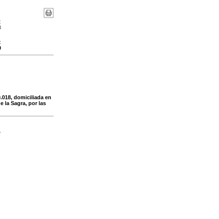
:
3
:
0
018, domiciliada en
 la Sagra, por las
-