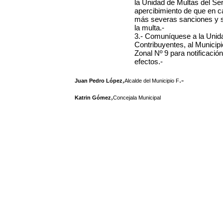
la Unidad de Multas del Se
apercibimiento de que en c
más severas sanciones y se 
la multa.-
3.- Comuníquese a la Unida
Contribuyentes, al Municip
Zonal Nº 9 para notificació
efectos.-
,
.-
Juan Pedro López
Alcalde del Municipio F
,
Katrin Gómez
Concejala Municipal