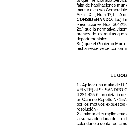
b) que mencionado Servicio 
falta de habilitaciones mun
Industriales y/o Comerciales
Secc. XIII, Núm 1º, Lit. A 
CONSIDERANDO:
1o.) l
Resoluciones Nos. 3642/10
2o.) que la normativa vigent
montos de las multas que s
departamentales;
3o.) que el Gobierno Munici
fecha resuelve de conform
EL GOB
1.- Aplicar una multa d
VEINTE) al Sr. SANDRO 
4.391.425-6, propietario de
en Camino Repetto Nº 1577 
por los motivos expuestos e
resolución.-
2.- Intimar el cumplimient
la suma adeudada dentro d
calendario a contar de la n