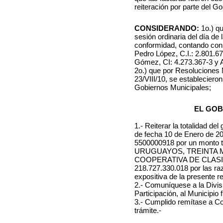
reiteración por parte del G
CONSIDERANDO:
1o.) qu
sesión ordinaria del día de
conformidad, contando con 
Pedro López, C.I.: 2.801.67
Gómez, CI: 4.273.367-3 y A
2o.) que por Resoluciones N
23/VIII/10, se estableciero
Gobiernos Municipales;
EL GOB
1.- Reiterar la totalidad d
de fecha 10 de Enero de 20
5500000918 por un monto t
URUGUAYOS, TREINTA MIL
COOPERATIVA DE CLASI
218.727.330.018
por las ra
expositiva de la presente r
2.- Comuníquese a la Divis
Participación, al Municipio 
3.- Cumplido remítase a Co
trámite.-