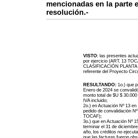
mencionadas en la parte e
resolución.-
VISTO
: las presentes act
por ejercicio (ART. 13 TOC
CLASIFICACIÓN PLANTA
referente
del
Proyecto Circu
RESULTANDO:
1o.) que p
Enero de 2024 se convalidó
monto total de $U
$ 30.000
IVA incluido;
2o.) en Actuación Nº 13 e
pedido de convalidación Nº
TOCAF);
3o.) que en Actuación Nº 1
terminar el 31 de diciembre
año, los créditos no ejecuta
que las facturas fueron ob