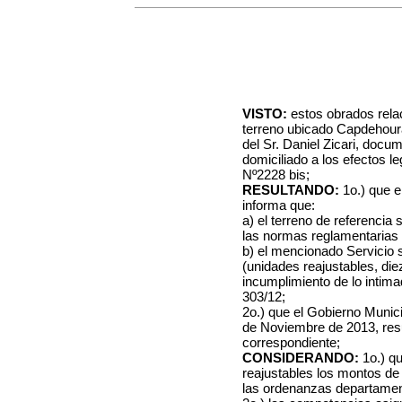
VISTO:
estos obrados relac
terreno ubicado Capdehour
del Sr. Daniel Zicari, docu
domiciliado a los efectos 
Nº2228 bis;
RESULTANDO:
1o.) que e
informa que:
a) el terreno de referencia
las normas reglamentarias 
b) el mencionado Servicio 
(unidades reajustables, di
incumplimiento de lo intim
303/12;
2o.) que el Gobierno Munici
de Noviembre de 2013, resu
correspondiente;
CONSIDERANDO:
1o.) qu
reajustables los montos de 
las ordenanzas departamen