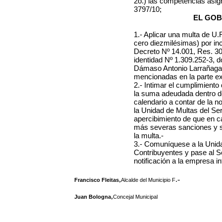
2o.) las competencias asi
3797/10;
EL GOB
1.- Aplicar una multa de
U.R
cero diezmilésimas) por in
Decreto Nº 14.001, Res. 30
identidad Nº 1.309.252-3, d
Dámaso Antonio Larrañaga 
mencionadas en la parte exp
2.- Intimar el cumplimient
la suma adeudada dentro de 
calendario a contar de la n
la Unidad de Multas del Se
apercibimiento de que en c
más severas sanciones y se 
la multa.-
3.- Comuníquese a la Unida
Contribuyentes y pase al S
notificación a la empresa i
,
.-
Francisco Fleitas
Alcalde del Municipio F
,
Juan Bologna
Concejal Municipal