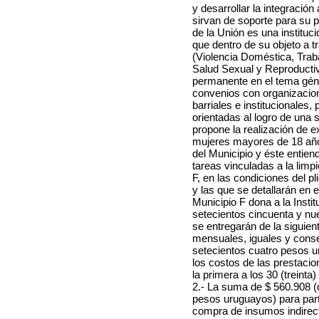
y desarrollar la integración
sirvan de soporte para su p
de la Unión es una instituc
que dentro de su objeto a t
(Violencia Doméstica, Traba
Salud Sexual y Reproductiv
permanente en el tema géne
convenios con organizacion
barriales e institucionales,
orientadas al logro de una s
propone la realización de e
mujeres mayores de 18 años,
del Municipio y éste entie
tareas vinculadas a la limp
F, en las condiciones del p
y las que se detallarán en 
Municipio F dona a la Insti
setecientos cincuenta y nue
se entregarán de la siguien
mensuales, iguales y conse
setecientos cuatro pesos 
los costos de las prestacio
la primera a los 30 (treinta
2.- La suma de $ 560.908 (
pesos uruguayos) para part
compra de insumos indirect