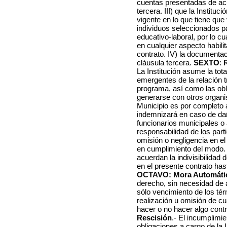
cuentas presentadas de acu
tercera. III) que la Instituc
vigente en lo que tiene que 
individuos seleccionados pa
educativo-laboral, por lo c
en cualquier aspecto habilit
contrato. IV) la documentac
cláusula tercera.
SEXTO
:
R
La Institución asume la tot
emergentes de la relación tr
programa, así como las obl
generarse con otros organi
Municipio es por completo a
indemnizará en caso de da
funcionarios municipales o 
responsabilidad de los part
omisión o negligencia en e
en cumplimiento del modo
acuerdan la indivisibilidad 
en el presente contrato has
OCTAVO: Mora Automáti
derecho, sin necesidad de ac
sólo vencimiento de los té
realización u omisión de c
hacer o no hacer algo contr
Rescisión
.- El incumplimi
obligaciones a cargo de la In