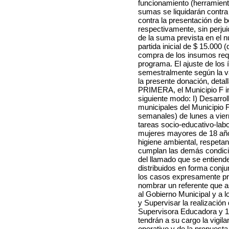
funcionamiento (herramienta
sumas se liquidarán contra
contra la presentación de 
respectivamente, sin perjuic
de la suma prevista en el 
partida inicial de $ 15.000
compra de los insumos req
programa. El ajuste de los
semestralmente según la v
la presente donación, detall
PRIMERA, el Municipio F im
siguiente modo:
I) Desarrol
municipales del Municipio F
semanales) de lunes a viern
tareas socio-educativo-labo
mujeres mayores de 18 años
higiene ambiental, respetan
cumplan las demás condicio
del llamado que se entiende
distribuidos en forma conju
los casos expresamente pre
nombrar un referente que a
al Gobierno Municipal y a l
y Supervisar la realización 
Supervisora Educadora y 1
tendrán a su cargo la vigil
operativo y de la propuest