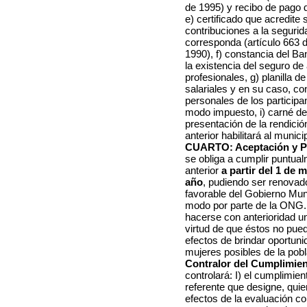
de 1995) y recibo de pago d
e) certificado que acredite 
contribuciones a la segurida
corresponda (artículo 663 
1990), f) constancia del B
la existencia del seguro d
profesionales, g) planilla d
salariales y en su caso, co
personales de los particip
modo impuesto, i) carné de 
presentación de la rendició
anterior habilitará al munici
CUARTO: Aceptación y P
se obliga a cumplir puntual
anterior
a partir del 1 de 
año
, pudiendo ser renovad
favorable del Gobierno Mun
modo por parte de la ONG.
hacerse con anterioridad u
virtud de que éstos no pu
efectos de brindar oportun
mujeres posibles de la pob
Contralor del Cumplimien
controlará: I) el cumplimie
referente que designe, quie
efectos de la evaluación co