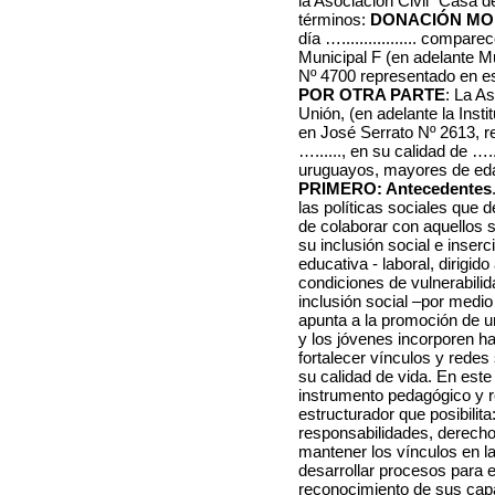
la Asociación Civil “Casa de
términos:
DONACIÓN MO
día …................. compare
Municipal F (en adelante Mu
Nº 4700 representado en este
POR OTRA PARTE
: La A
Unión, (en adelante la Insti
en José Serrato Nº 2613, repr
…......, en su calidad de ….
uruguayos, mayores de edad
PRIMERO: Antecedentes
las políticas sociales que d
de colaborar con aquellos s
su inclusión social e inser
educativa - laboral, dirigi
condiciones de vulnerabilid
inclusión social –por medio
apunta a la promoción de un
y los jóvenes incorporen h
fortalecer vínculos y rede
su calidad de vida. En est
instrumento pedagógico y r
estructurador que posibilita:
responsabilidades, derechos
mantener los vínculos en la
desarrollar procesos para e
reconocimiento de sus capa