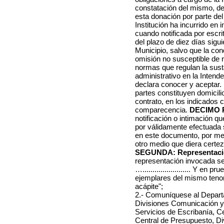
constatación del mismo, de 
esta donación por parte del
Institución ha incurrido en 
cuando notificada por escri
del plazo de diez días sigui
Municipio, salvo que la con
omisión no susceptible de r
normas que regulan la sust
administrativo en la Intend
declara conocer y aceptar.
partes constituyen domicili
contrato, en los indicados
comparecencia.
DECIMO 
notificación o intimación qu
por válidamente efectuada s
en este documento, por med
otro medio que diera certez
SEGUNDA: Representaci
representación invocada seg
…........................ Y en
ejemplares del mismo tenor 
acápite";
2.- Comuníquese al Depart
Divisiones Comunicación y 
Servicios de Escribanía, C
Central de Presupuesto, Di