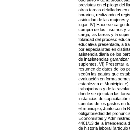
previstas en el pliego del l
otras tareas detalladas en 
horarios, realizando el regi
asiduidad de las mujeres y
lugar. IV) Hacerse cargo de 
compra de los insumos y la
carga, las tareas y la super
totalidad del proceso educa
educativa presentada, a tra
por especialistas en distint
asistencia diaria de los pa
de inasistencias garantizar
suplentes. VI) Presentar la
resumen de datos de los par
según las pautas que estab
evaluación en forma semest
establezca el Municipio, c) 
trabajadoras y de la ºavala
donde se ejecutan las tarea
instancias de capacitación
cuentas de los gastos en f
el municipio, Junto con la 
obligatoriedad del pronunc
Economistas y Administrad
4401/13 de la Intendencia 
de historia laboral (artícul