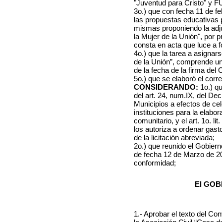
"Juventud para Cristo" y F
3o.) que con fecha 11 de fe
las propuestas educativas p
mismas proponiendo la adju
la Mujer de la Unión", por
consta en acta que luce a 
4o.) que la tarea a asignar
de la Unión”, comprende un
de la fecha de la firma del
5o.) que se elaboró el corr
CONSIDERANDO:
1o.) q
del art. 24, num.IX, del De
Municipios a efectos de ce
instituciones para la elabo
comunitario, y el art. 1o. l
los autoriza a ordenar gas
de la licitación abreviada;
2o.) que reunido el Gobiern
de fecha 12 de Marzo de 20
conformidad;
El GOB
1.- Aprobar el texto del Con