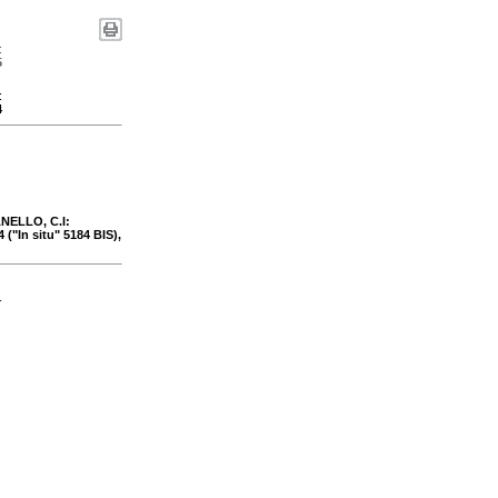
:
5
:
4
NELLO, C.I:
("In situ" 5184 BIS),
-