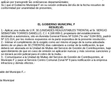
aplican por transgredir las ordenanzas departamentales;
3o.) que el Gobierno Municipal F en su sesión ordinaria del día de la fecha resuelve de
conformidad por unanimidad de presentes;
EL GOBIERNO MUNICIPAL F
RESUELVE:
1.- Aplicar una multa de U.R. 30 (UNIDADES REAJUSTABLES TREINTA) al Sr. SERGIO
SEBASTIÁN TORRES DANELLO, C.I: 4.168.699-0, propietario del establecimiento
destinado a automotora, sito en Avenida General Flores Nº 5184 ("In situ" 5184 BIS), padró
Nº 121.014, por los motivos expuestos en la parte expositiva de la presente resolución.-
2.- Intimar el cumplimiento de lo exigido como así mismo el pago de la suma adeudada
dentro de un plazo de 30 (TREINTA) días calendario a contar de la notificación, la que
deberá ser abonada en la Unidad de Multas del Servicio de Gestión de Contribuyentes, bajo
apercibimiento de que en caso de omisión se aplicarán nuevas y más severas sanciones y
se iniciará acción judicial para el cobro de la multa.-
3.- Comuníquese a la Unidad de Multas del Servicio de Gestión de Contribuyentes, al
Municipio F y pase al Servicio Centro Comunal Zonal Nº 9 para notificación a la empresa
infractora y demás efectos.-
.-
alde del Municipio F
la Municipal