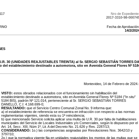
117
Nro de Expediente
2017-3310-98-00074
ERNO
Fecha de Aprobación
14
/
2
/
202
NES
e U.R. 30 (UNIDADES REAJUSTABLES TREINTA) al Sr. SERGIO SEBASTIÁN TORRES DA
io del establecimiento destinado a automotora, sito en Avenida General Flores Nº 5184 
Montevideo,
14
de
Febrero
de
2024
.
VISTO:
estos obrados relacionados con el funcionamiento sin habilitación del
establecimiento destinado a automotora, sito en Avenida General Flores Nº 5184 ("In situ"
5184 BIS), padrón Nº 121.014, perteneciente al Sr. SERGIO SEBASTIÁN TORRES
DANELLO, C.I: 4.168.699-0;
RESULTANDO:
que el Servicio Centro Comunal Zonal No. 9 informa que:
a) el establecimiento de referencia se encuentra en infracción con respecto a las normas
reglamentarias vigentes, siendo esta su 1ª reincidencia;
b) que mencionado Servicio solicita aplicar una multa de U.R. 30 por falta de habilitaciones
municipales del Servicio de Locales Industriales y/o Comerciales, según lo dispuesto por el
Art. 14, Secc. XIII, Núm 1º, Lit. A del Decreto No. 21.626 y Res. 2287/13;
CONSIDERANDO:
1o.) las competencias asignadas por Resoluciones Nos. 3642/10 y
3797/10;
2o.) que la normativa vigente fija en unidades reajustables los montos de las multas que se