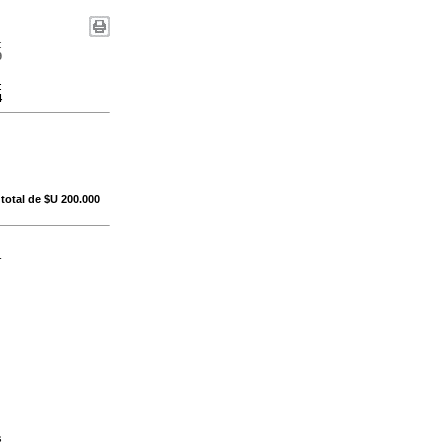
:
9
:
4
otal de $U 200.000
-
s