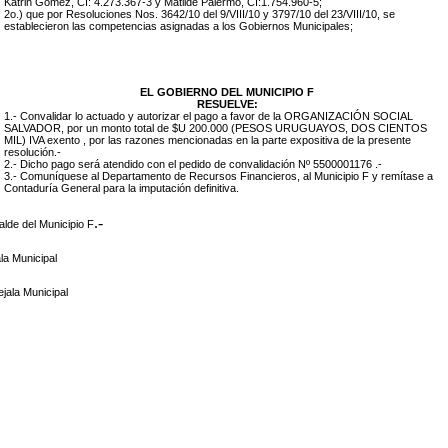
Katrin Gómez, CI: 4.273.367-3 y Matilde Palermo, CI:1.754.960-5;
2o.) que por Resoluciones Nos. 3642/10 del 9/VIII/10 y 3797/10 del 23/VIII/10, se
establecieron las competencias asignadas a los Gobiernos Municipales;
EL GOBIERNO DEL MUNICIPIO F
RESUELVE:
1.- Convalidar lo actuado y autorizar el pago a favor de la ORGANIZACIÓN SOCIAL
SALVADOR, por un monto total de
$U 200.000 (PESOS URUGUAYOS, DOS CIENTOS
MIL) IVA exento , por las razones mencionadas en la parte expositiva de la presente
resolución.-
2.- Dicho pago será atendido con el pedido de convalidación Nº
5500001176
.-
3.- Comuníquese al Departamento de Recursos Financieros, al Municipio F y remítase a
Contaduría General para la imputación definitiva.
.-
alde del Municipio F
la Municipal
jala Municipal