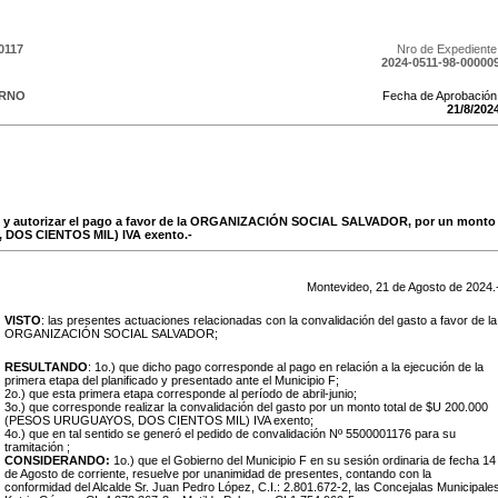
0117
Nro de Expediente
2024-0511-98-00000
ERNO
Fecha de Aprobación
21
/
8
/
202
o y autorizar el pago a favor de la ORGANIZACIÓN SOCIAL SALVADOR, por un monto t
DOS CIENTOS MIL) IVA exento.-
Montevideo,
21
de
Agosto
de
2024
.
VISTO
: las presentes actuaciones relacionadas con la convalidación del gasto a favor de la
ORGANIZACIÓN SOCIAL SALVADOR;
RESULTANDO
: 1o.) que dicho pago corresponde al pago en relación a la ejecución de la
primera etapa del planificado y presentado ante el Municipio F;
2o.) que esta primera etapa corresponde al período de abril-junio;
3o.) que corresponde realizar la convalidación del gasto por un monto total de $U 200.000
(PESOS URUGUAYOS,
DOS CIENTOS MIL) IVA exento;
4o.) que en tal sentido se generó el pedido de convalidación Nº
5500001176
para su
tramitación ;
CONSIDERANDO:
1o.) que el Gobierno del Municipio F en su sesión ordinaria de fecha 14
de Agosto de corriente, resuelve por unanimidad de presentes, contando con la
conformidad del Alcalde Sr. Juan Pedro López, C.I.: 2.801.672-2, las Concejalas Municipale