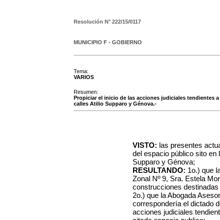
Resolución N°
222/15/0117
MUNICIPIO F - GOBIERNO
Tema:
VARIOS
Resumen:
Propiciar el inicio de las acciones judiciales tendientes 
calles Atilio Supparo y Génova.-
VISTO:
las presentes actu
del espacio público sito en l
Supparo y Génova;
RESULTANDO:
1o.) que l
Zonal Nº 9, Sra. Estela Mor
construcciones destinadas 
2o.) que la Abogada Asesor
correspondería el dictado de
acciones judiciales tendien