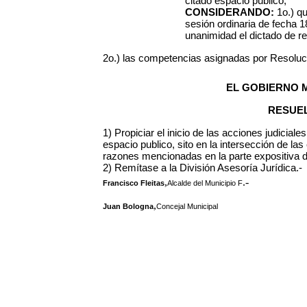
citado espacio publico;
CONSIDERANDO:
1o.)
qu
sesión ordinaria de fecha 
unanimidad el dictado de re
2o.) las competencias asignadas por Resoluc
EL GOBIERNO M
RESUEL
1) Propiciar el inicio de las acciones judicial
espacio publico, sito en la intersección de las
razones mencionadas en la parte expositiva de
2) Remítase a la División Asesoría Jurídica.-
,
.-
Francisco Fleitas
Alcalde del Municipio F
,
Juan Bologna
Concejal Municipal