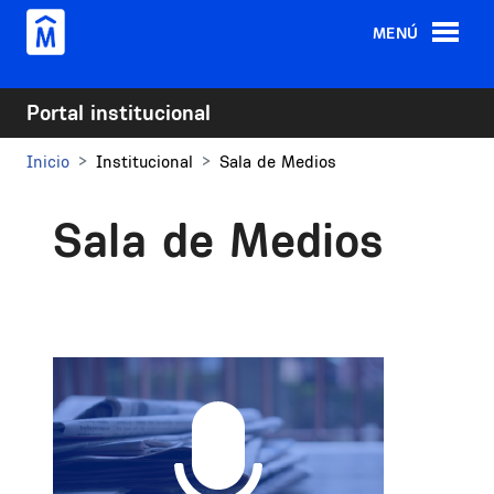
Pasar al contenido principal
MENÚ
Portal institucional
Inicio
Institucional
Sala de Medios
Sala de Medios