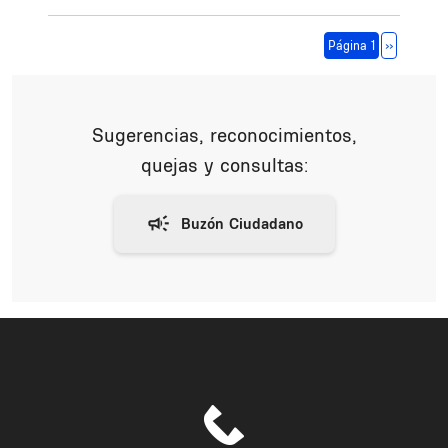
Paginación
Siguiente 
Página 1
››
Sugerencias, reconocimientos,
quejas y consultas: