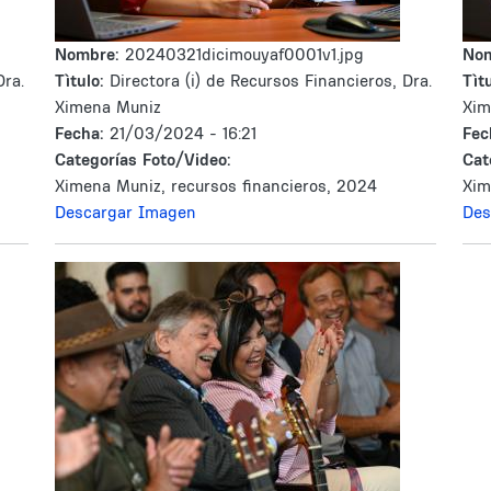
Nombre:
20240321dicimouyaf0001v1.jpg
No
Dra.
Tìtulo:
Directora (i) de Recursos Financieros, Dra.
Tìtu
Ximena Muniz
Xim
Fecha:
21/03/2024 - 16:21
Fec
Categorías Foto/Video:
Cat
Ximena Muniz, recursos financieros, 2024
Xim
Descargar Imagen
Des