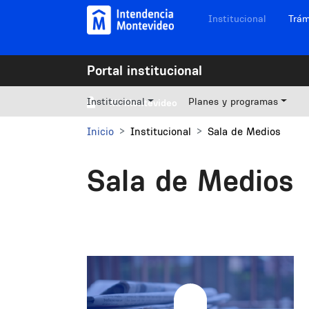
Pasar al contenido principal
Navegación sitios
Institucional
Trám
Portal institucional
Institucional
Planes y programas
Mi Montevideo
Inicio
Institucional
Sala de Medios
Sala de Medios