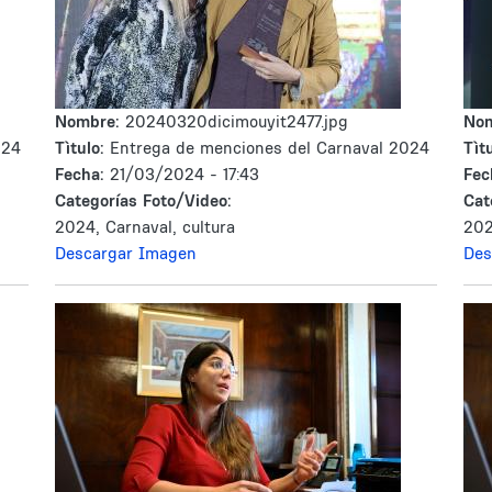
Nombre:
20240320dicimouyit2477.jpg
No
024
Tìtulo:
Entrega de menciones del Carnaval 2024
Tìtu
Fecha:
21/03/2024 - 17:43
Fec
Categorías Foto/Video:
Cat
2024, Carnaval, cultura
202
Descargar Imagen
Des