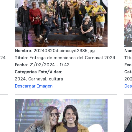
Nombre:
20240320dicimouyit2385.jpg
No
024
Tìtulo:
Entrega de menciones del Carnaval 2024
Tìtu
Fecha:
21/03/2024 - 17:43
Fec
Categorías Foto/Video:
Cat
2024, Carnaval, cultura
202
Descargar Imagen
Des