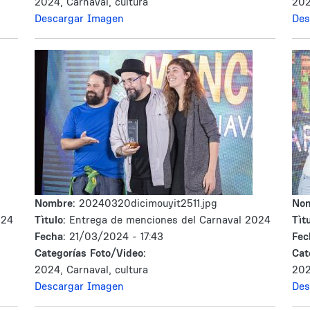
2024, Carnaval, cultura
202
Descargar Imagen
Des
Nombre:
20240320dicimouyit2511.jpg
No
024
Tìtulo:
Entrega de menciones del Carnaval 2024
Tìtu
Fecha:
21/03/2024 - 17:43
Fec
Categorías Foto/Video:
Cat
2024, Carnaval, cultura
202
Descargar Imagen
Des