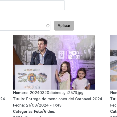
Aplicar
Nombre:
20240320dicimouyit2573.jpg
No
024
Tìtulo:
Entrega de menciones del Carnaval 2024
Tìtu
Fecha:
21/03/2024 - 17:43
Fec
Categorías Foto/Video:
Cat