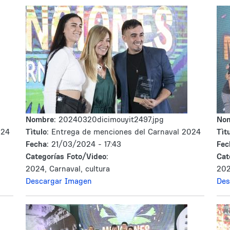
Nombre:
20240320dicimouyit2497.jpg
No
024
Tìtulo:
Entrega de menciones del Carnaval 2024
Tìtu
Fecha:
21/03/2024 - 17:43
Fec
Categorías Foto/Video:
Cat
2024, Carnaval, cultura
202
Descargar Imagen
Des