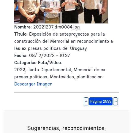
Nombre:
20221207jdm0084.jpg
Tìtulo:
Exposición de anteproyectos para la
construcción del Memorial en reconocimiento a
las ex presas políticas del Uruguay
Fecha:
08/12/2022 - 10:37
Categorías Foto/Video:
2022, Junta Departamental, Memorial de ex
presas políticas, Montevideo, planificacion
Descargar Imagen
Paginación
Página anterior
Siguiente 
‹‹
Página 2599
››
Sugerencias, reconocimientos,