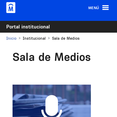
Pasar al contenido principal
MENÚ
Portal institucional
Inicio
Institucional
Sala de Medios
Sala de Medios