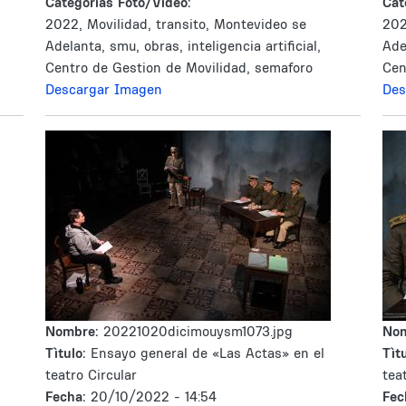
Categorías Foto/Video:
Cat
2022, Movilidad, transito, Montevideo se
202
Adelanta, smu, obras, inteligencia artificial,
Ade
Centro de Gestion de Movilidad, semaforo
Cen
Descargar Imagen
Des
Nombre:
20221020dicimouysm1073.jpg
No
Tìtulo:
Ensayo general de «Las Actas» en el
Tìtu
teatro Circular
tea
Fecha:
20/10/2022 - 14:54
Fec