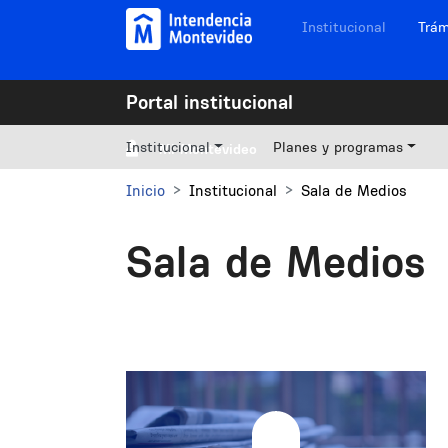
Pasar al contenido principal
Navegación sitios
Institucional
Trám
Portal institucional
Institucional
Planes y programas
Mi Montevideo
Inicio
Institucional
Sala de Medios
Sala de Medios