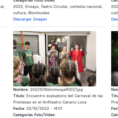
Categorías Foto/Video:
Cat
al,
2022, Ensayo, Teatro Circular, comedia nacional,
202
cultura, Montevideo
cul
Descargar Imagen
Des
Nombre:
20221019dicimouyaf0027.jpg
No
Tìtulo:
Encuentro evaluatorio del Carnaval de las
Tìtu
Promesas en el Anfiteatro Canario Luna
Pro
Fecha:
20/10/2022 - 14:01
Fec
Categorías Foto/Video:
Cat