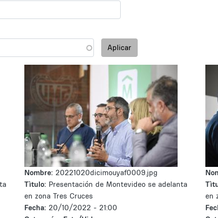
Aplicar
Nombre:
20221020dicimouyaf0009.jpg
No
ta
Tìtulo:
Presentación de Montevideo se adelanta
Tìtu
en zona Tres Cruces
en 
Fecha:
20/10/2022 - 21:00
Fec