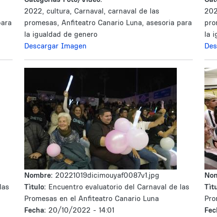
2022, cultura, Carnaval, carnaval de las
202
para
promesas, Anfiteatro Canario Luna, asesoria para
pro
la igualdad de genero
la 
Descargar Imagen
Des
Nombre:
20221019dicimouyaf0087v1.jpg
No
las
Tìtulo:
Encuentro evaluatorio del Carnaval de las
Tìtu
Promesas en el Anfiteatro Canario Luna
Pro
Fecha:
20/10/2022 - 14:01
Fec