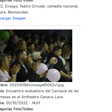
egorías Foto/Video:
2, Ensayo, Teatro Circular, comedia nacional,
tura, Montevideo
cargar Imagen
mbre:
20221019dicimouyaf0052v1.jpg
lo:
Encuentro evaluatorio del Carnaval de las
mesas en el Anfiteatro Canario Luna
ha:
20/10/2022 - 14:01
egorías Foto/Video: