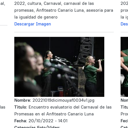
al,
2022, cultura, Carnaval, carnaval de las
202
promesas, Anfiteatro Canario Luna, asesoria para
pro
la igualdad de genero
la 
Descargar Imagen
Des
Nombre:
20221019dicimouyaf0034v1.jpg
No
las
Tìtulo:
Encuentro evaluatorio del Carnaval de las
Tìtu
Promesas en el Anfiteatro Canario Luna
Pro
Fecha:
20/10/2022 - 14:01
Fec
Categorías Foto/Video:
Cat