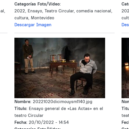
Categorías Foto/Video:
Cat
al,
2022, Ensayo, Teatro Circular, comedia nacional,
202
cultura, Montevideo
cul
Descargar Imagen
Des
Nombre:
20221020dicimouysm1140.jpg
No
Tìtulo:
Ensayo general de «Las Actas» en el
Tìtu
teatro Circular
tea
Fecha:
20/10/2022 - 14:54
Fec