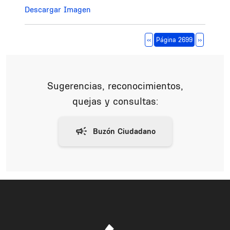
Descargar Imagen
Paginación
Página anterior
Siguiente 
‹‹
Página 2699
››
Sugerencias, reconocimientos,
quejas y consultas: