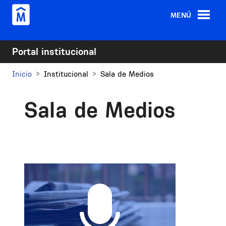
Pasar al contenido principal
MENÚ
Portal institucional
Inicio
Institucional
Sala de Medios
Sala de Medios