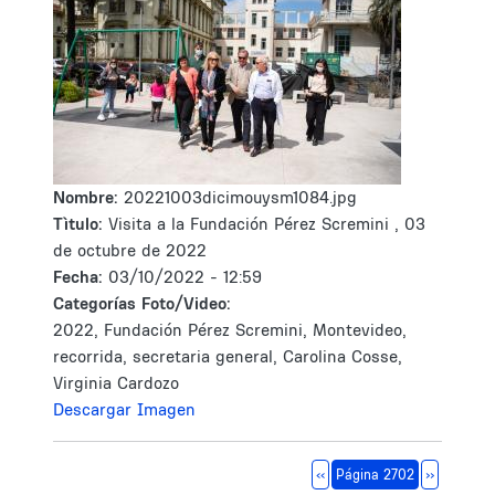
Nombre:
20221003dicimouysm1084.jpg
Tìtulo:
Visita a la Fundación Pérez Scremini , 03
de octubre de 2022
Fecha:
03/10/2022 - 12:59
Categorías Foto/Video:
2022, Fundación Pérez Scremini, Montevideo,
recorrida, secretaria general, Carolina Cosse,
Virginia Cardozo
Descargar Imagen
Paginación
Página anterior
Siguiente 
‹‹
Página 2702
››