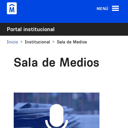
Pasar al contenido principal
MENÚ
Portal institucional
Inicio
Institucional
Sala de Medios
Sala de Medios