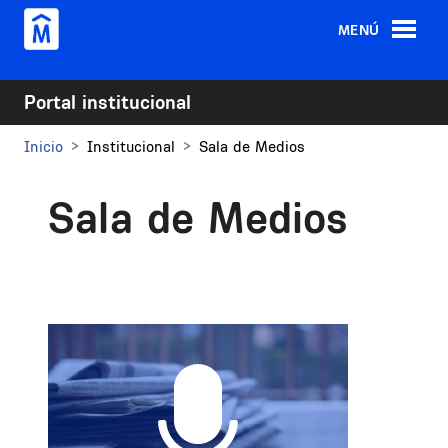
Pasar al contenido principal
MENÚ
Portal institucional
Inicio
Institucional
Sala de Medios
Sala de Medios