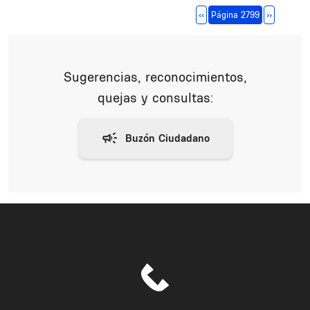
Paginación
Página anterior
Siguiente 
‹‹
Página 2799
››
Sugerencias, reconocimientos,
quejas y consultas: