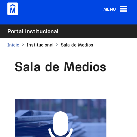
Pasar al contenido principal
MENÚ
Portal institucional
Inicio
Institucional
Sala de Medios
Sala de Medios