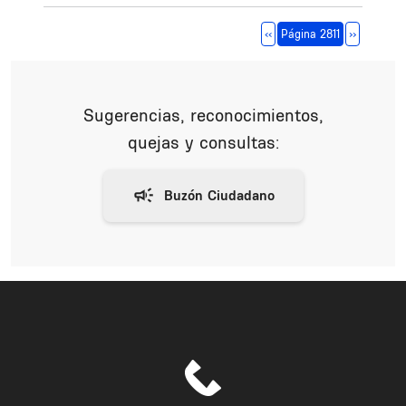
Paginación
Página anterior
Siguiente 
‹‹
Página 2811
››
Sugerencias, reconocimientos,
quejas y consultas: