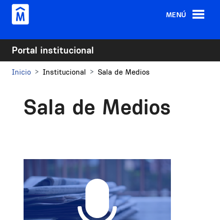
Pasar al contenido principal
MENÚ
Portal institucional
Inicio
Institucional
Sala de Medios
Sala de Medios