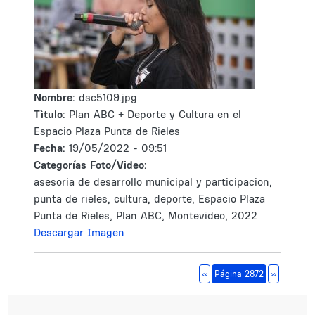
Nombre:
dsc5109.jpg
Tìtulo:
Plan ABC + Deporte y Cultura en el
Espacio Plaza Punta de Rieles
Fecha:
19/05/2022 - 09:51
Categorías Foto/Video:
asesoria de desarrollo municipal y participacion,
punta de rieles, cultura, deporte, Espacio Plaza
Punta de Rieles, Plan ABC, Montevideo, 2022
Descargar Imagen
Paginación
Página anterior
Siguiente 
‹‹
Página 2872
››