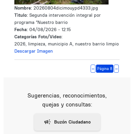
Nombre:
20260804dicimouypd4333.jpg
Tìtulo:
Segunda intervención integral por
programa "Nuestro barrio
Fecha:
04/08/2026 - 12:15
Categorías Foto/Video:
2026, limpieza, municipio A, nuestro barrio limpio
Descargar Imagen
Paginación
Página anterior
Siguiente 
‹‹
Página 8
››
Sugerencias, reconocimientos,
quejas y consultas: