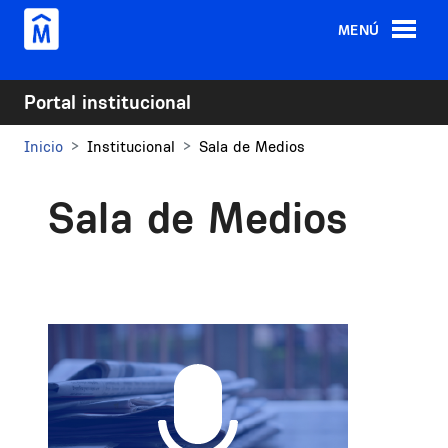
Pasar al contenido principal
MENÚ
Portal institucional
Inicio
Institucional
Sala de Medios
Sala de Medios