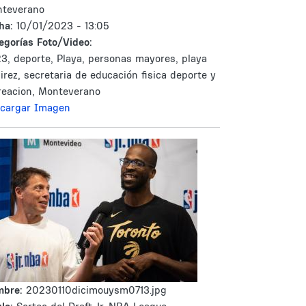
teverano
ha:
10/01/2023 - 13:05
egorías Foto/Video:
3, deporte, Playa, personas mayores, playa
irez, secretaria de educación fisica deporte y
reacion, Monteverano
cargar Imagen
mbre:
20230110dicimouysm0713.jpg