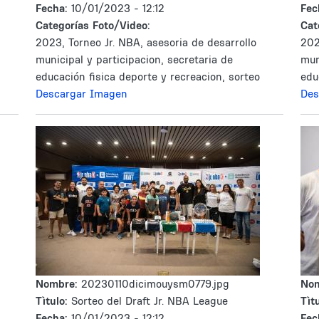
Fecha:
10/01/2023 - 12:12
Fec
Categorías Foto/Video:
Cat
2023, Torneo Jr. NBA, asesoria de desarrollo
202
municipal y participacion, secretaria de
mun
educación fisica deporte y recreacion, sorteo
edu
Descargar Imagen
Des
Nombre:
20230110dicimouysm0779.jpg
No
Tìtulo:
Sorteo del Draft Jr. NBA League
Tìtu
Fecha:
10/01/2023 - 12:12
Fec