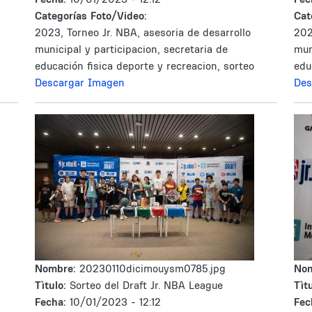
Categorías Foto/Video:
Cat
2023, Torneo Jr. NBA, asesoria de desarrollo
202
municipal y participacion, secretaria de
mun
educación fisica deporte y recreacion, sorteo
edu
Descargar Imagen
Des
Nombre:
20230110dicimouysm0785.jpg
No
Tìtulo:
Sorteo del Draft Jr. NBA League
Tìtu
Fecha:
10/01/2023 - 12:12
Fec