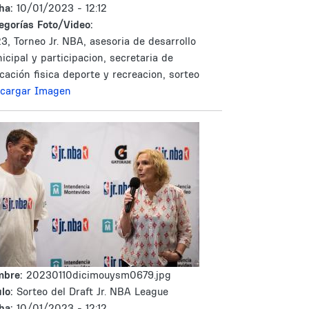
ha:
10/01/2023 - 12:12
egorías Foto/Video:
3, Torneo Jr. NBA, asesoria de desarrollo
icipal y participacion, secretaria de
cación fisica deporte y recreacion, sorteo
cargar Imagen
mbre:
20230110dicimouysm0679.jpg
lo:
Sorteo del Draft Jr. NBA League
ha:
10/01/2023 - 12:12