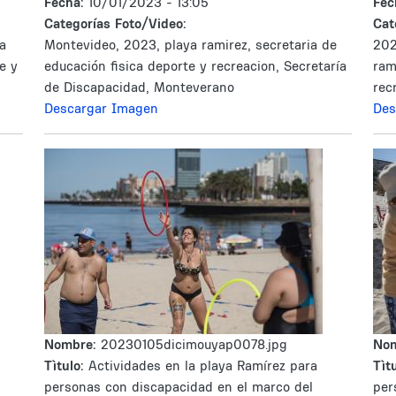
Fecha:
10/01/2023 - 13:05
Fec
Categorías Foto/Video:
Cat
a
Montevideo, 2023, playa ramirez, secretaria de
202
e y
educación fisica deporte y recreacion, Secretaría
ram
de Discapacidad, Monteverano
rec
Descargar Imagen
Des
Nombre:
20230105dicimouyap0078.jpg
No
Tìtulo:
Actividades en la playa Ramírez para
Tìtu
personas con discapacidad en el marco del
per