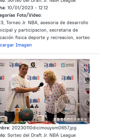
lo:
Sorteo del Draft Jr. NBA League
ha:
10/01/2023 - 12:12
egorías Foto/Video:
3, Torneo Jr. NBA, asesoria de desarrollo
icipal y participacion, secretaria de
cación fisica deporte y recreacion, sorteo
cargar Imagen
mbre:
20230110dicimouysm0657.jpg
lo:
Sorteo del Draft Jr. NBA League