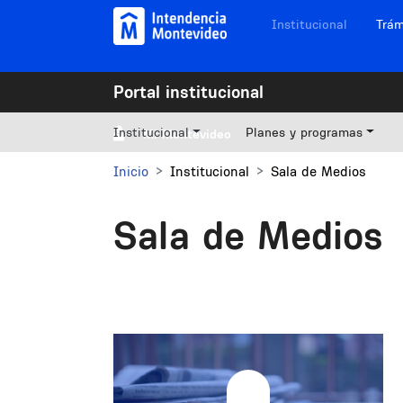
Pasar al contenido principal
Navegación sitios
Institucional
Trám
Portal institucional
Institucional
Planes y programas
Mi Montevideo
Inicio
Institucional
Sala de Medios
Sala de Medios