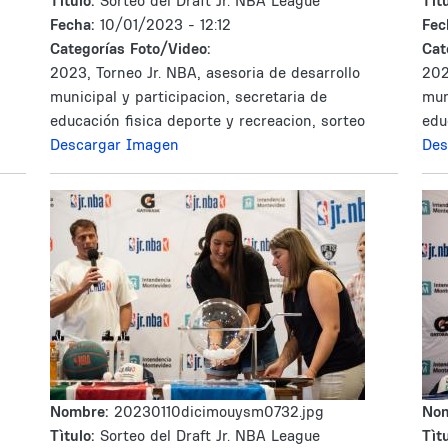
Tìtulo:
Sorteo del Draft Jr. NBA League
Tìtu
Fecha:
10/01/2023 - 12:12
Fec
Categorías Foto/Video:
Cat
2023, Torneo Jr. NBA, asesoria de desarrollo
202
municipal y participacion, secretaria de
mun
educación fisica deporte y recreacion, sorteo
edu
Descargar Imagen
Des
Nombre:
20230110dicimouysm0732.jpg
No
Tìtulo:
Sorteo del Draft Jr. NBA League
Tìtu