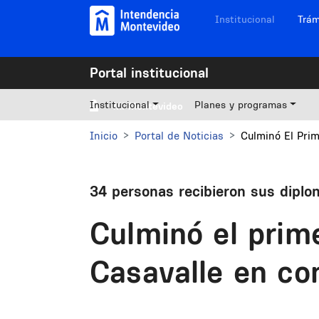
Pasar al contenido principal
Navegación sitios
Institucional
Trám
Portal institucional
Institucional
Planes y programas
Mi Montevideo
Inicio
Portal de Noticias
Culminó El Pri
34 personas recibieron sus diplo
Culminó el prime
Casavalle en c