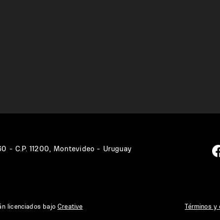
360 - C.P. 11200, Montevideo - Uruguay
án licenciados bajo
Creative
Términos y 