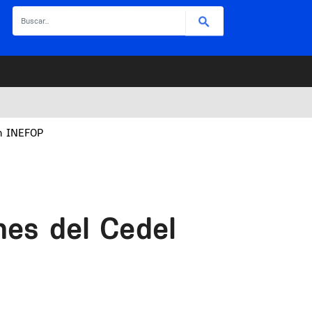
Buscar
on INEFOP
nes del Cedel