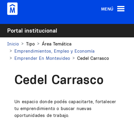
Pasar al contenido principal
MENÚ
Portal institucional
Inicio
Tipo
Área Temática
Emprendimientos, Empleo y Economía
Emprender En Montevideo
Cedel Carrasco
Cedel Carrasco
Un espacio donde podés capacitarte, fortalecer
tu emprendimiento o buscar nuevas
oportunidades de trabajo.