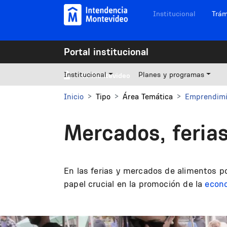
Pasar al contenido principal
Navegación sitios
Institucional
Trám
Portal institucional
Institucional
Planes y programas
Mi Montevideo
Inicio
Tipo
Área Temática
Emprendimi
Mercados, feria
En las ferias y mercados de alimentos p
papel crucial en la promoción de la
econo
Image