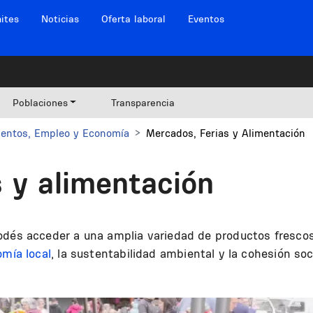
ites
Noticias
Oferta laboral
Eventos
Poblaciones
Transparencia
entos, Empleo y Economía
Mercados, Ferias y Alimentación
s y alimentación
odés acceder a una amplia variedad de productos frescos
mía local
, la sustentabilidad ambiental y la cohesión soci