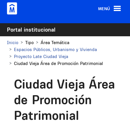
Pasar al contenido principal
MENÚ
Portal institucional
Inicio
Tipo
Área Temática
Espacios Públicos, Urbanismo y Vivienda
Proyecto Late Ciudad Vieja
Ciudad Vieja Área de Promoción Patrimonial
Ciudad Vieja Área
de Promoción
Patrimonial