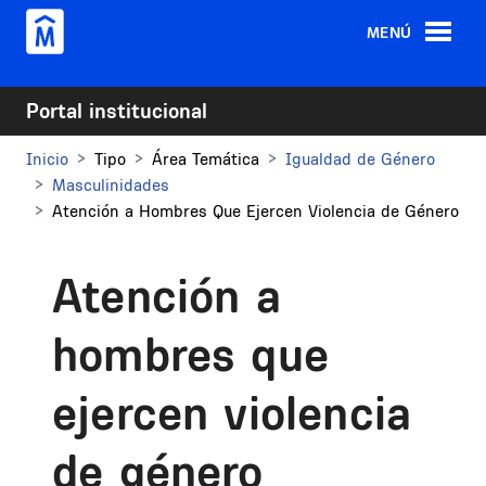
Pasar al contenido principal
MENÚ
Portal institucional
Inicio
Tipo
Área Temática
Igualdad de Género
Masculinidades
Atención a Hombres Que Ejercen Violencia de Género
Atención a
hombres que
ejercen violencia
de género