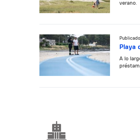
verano.
Publicado
Playa 
A lo lar
préstamo
Paginación