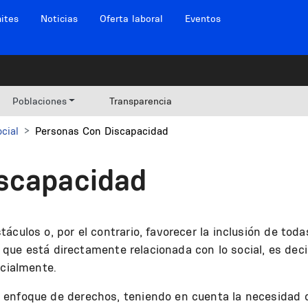
ites
Noticias
Oferta laboral
Eventos
Poblaciones
Transparencia
cial
Personas Con Discapacidad
scapacidad
áculos o, por el contrario, favorecer la inclusión de tod
no que está directamente relacionada con lo social, es dec
ocialmente.
enfoque de derechos, teniendo en cuenta la necesidad d