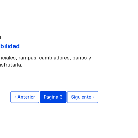
4
bilidad
enciales, rampas, cambiadores, baños y
sfrutarla.
Página anterior
Siguiente página
‹ Anterior
Página 3
Siguiente ›