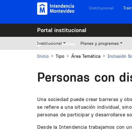
Pasar al contenido principal
Navegación sitios
Institucional
Trám
Portal institucional
Institucional
Planes y programas
Mi Montevideo
Inicio
Tipo
Área Temática
Inclusión So
Personas con di
Una sociedad puede crear barreras y obst
se refiere a una situación individual, si
personas de participar y desarrollarse s
Desde la Intendencia trabajamos con un 