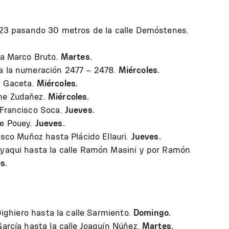
1523 pasando 30 metros de la calle Demóstenes.
ta Marco Bruto.
Martes.
a la numeración 2477 – 2478.
Miércoles.
a Gaceta.
Miércoles.
ime Zudañez.
Miércoles.
 Francisco Soca.
Jueves.
ue Pouey.
Jueves.
isco Muñoz hasta Plácido Ellauri.
Jueves.
ayaqui hasta la calle Ramón Masini y por Ramón
s.
 Dighiero hasta la calle Sarmiento.
Domingo.
García hasta la calle Joaquín Núñez.
Martes.