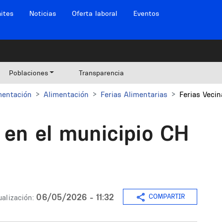
ites
Noticias
Oferta laboral
Eventos
Poblaciones
Transparencia
mentación
Alimentación
Ferias Alimentarias
Ferias Veci
 en el municipio CH
06/05/2026 - 11:32
COMPARTIR
alización: