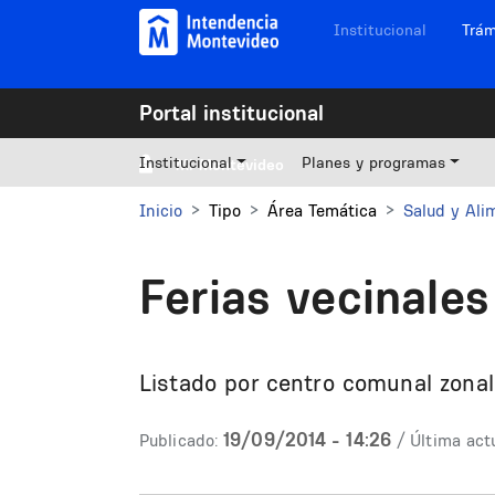
Pasar al contenido principal
Navegación sitios
Institucional
Trám
Portal institucional
Institucional
Planes y programas
Mi Montevideo
Inicio
Tipo
Área Temática
Salud y Ali
Ferias vecinales
Listado por centro comunal zonal
19/09/2014 - 14:26
Publicado:
/ Última actu