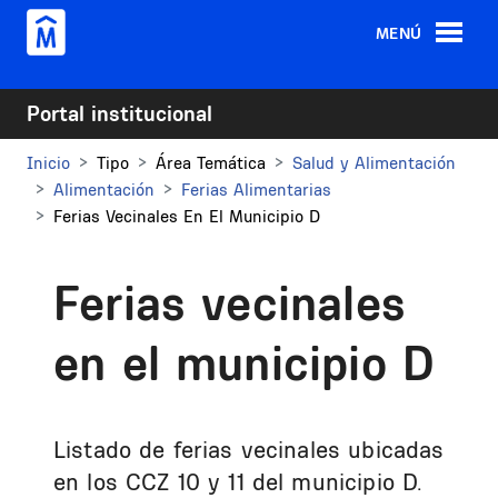
Pasar al contenido principal
MENÚ
Portal institucional
Inicio
Tipo
Área Temática
Salud y Alimentación
Alimentación
Ferias Alimentarias
Ferias Vecinales En El Municipio D
Ferias vecinales
en el municipio D
Listado de ferias vecinales ubicadas
en los CCZ 10 y 11 del municipio D.