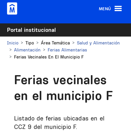
Pasar al contenido principal
MENÚ
Portal institucional
Inicio
Tipo
Área Temática
Salud y Alimentación
Alimentación
Ferias Alimentarias
Ferias Vecinales En El Municipio F
Ferias vecinales
en el municipio F
Listado de ferias ubicadas en el
CCZ 9 del municipio F.