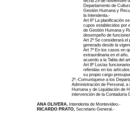
fecha 29 de noviembre de
Departamento de Cultura
Gestión Humana y Recurs
la Intendenta.-
Art 6º La planificación se
cupos establecidos por 
de Gestión Humana y Rec
desempeño de funciones
Art 2º Se considerará el 
generado desde la vigenc
Art 7º En los casos en 
extraordinaria en el año
acuerdo a la Tabla del art
Art 8º Los/as funcionario
referidas en los artícul
su propio cargo presupue
2º.-Comuníquese a los Departa
Administración de Personal, a 
Humana y de Liquidación de Ha
intervención de la Contaduría 
ANA OLIVERA,
Intendenta de Montevideo.-
RICARDO PRATO,
Secretario General.-