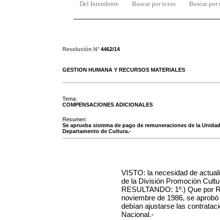
Del Intendente
Buscar por texto
Buscar por
Resolución N°
4462/14
GESTION HUMANA Y RECURSOS MATERIALES
Tema:
COMPENSACIONES ADICIONALES
Resumen:
Se aprueba sistema de pago de remuneraciones de la Unidad 
Departamento de Cultura.-
VISTO: la necesidad de actual
de la División Promoción Cultu
RESULTANDO: 1º.) Que por Res
noviembre de 1986, se aprobó e
debían ajustarse las contratac
Nacional.-