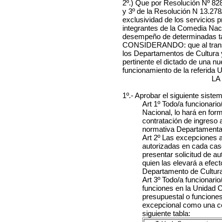
2º.) Que por Resolución Nº 828
y 3º de la Resolución N 13.27
exclusividad de los servicios 
integrantes de la Comedia Naci
desempeño de determinadas tar
CONSIDERANDO: que al transcur
los Departamentos de Cultura
pertinente el dictado de una n
funcionamiento de la referida 
LA
1º.- Aprobar el siguiente sist
Art 1º Todo/a funcionari
Nacional, lo hará en for
contratación de ingreso 
normativa Departamental
Art 2º Las excepciones a 
autorizadas en cada cas
presentar solicitud de a
quien las elevará a efec
Departamento de Cultura
Art 3º Todo/a funcionari
funciones en la Unidad C
presupuestal o funcione
excepcional como una co
siguiente tabla: