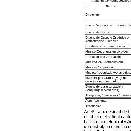
Tabla de Compensaciones pa
RUBRO
Dirección
Diseño Vestuario o Escenografí
Diseño de Luces
Diseño de Espacio Escénico o
Ambientación Escénica
Un Músico Ejecutante en vivo
Músico Ejecutante en vivo c/u
Un músico en Grabación
Músicos en Grabación c/u
Música Compuesta
Música (recopilada y/o arreglad
Maestro preparador (Esgrima,
coreografía, canto, etc.)
Diseño de caracterización
(Maquillaje o Máscaras)
Traspunte, Apuntador y/o Sonid
Autor Nacional
Traducción
Art 4º La necesidad de 
establece el artículo ant
la Dirección General y Ar
semestral, en ejercicio 