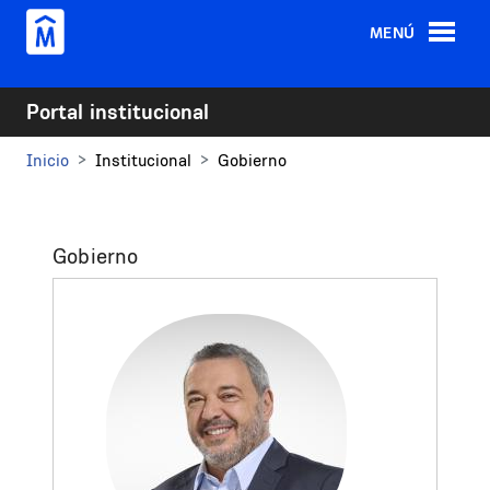
Pasar al contenido principal
MENÚ
Portal institucional
Inicio
Institucional
Gobierno
Gobierno