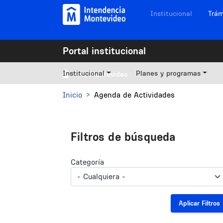
Pasar al contenido principal
Navegación sitios
Institucional
Trám
Portal institucional
Institucional
Planes y programas
Mi Montevideo
Inicio
Agenda de Actividades
Filtros de búsqueda
Categoría
Aplicar Filtros