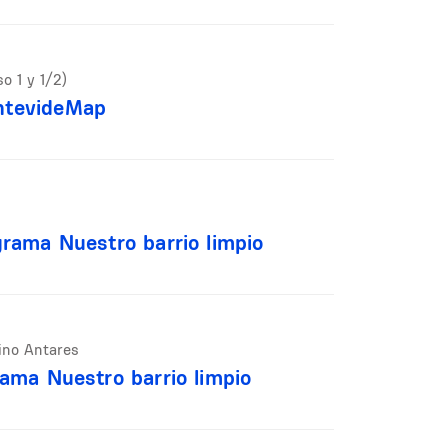
so 1 y 1/2)
ntevideMap
grama Nuestro barrio limpio
ino Antares
rama Nuestro barrio limpio