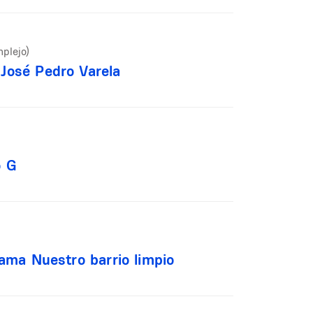
plejo)
José Pedro Varela
o G
rama Nuestro barrio limpio