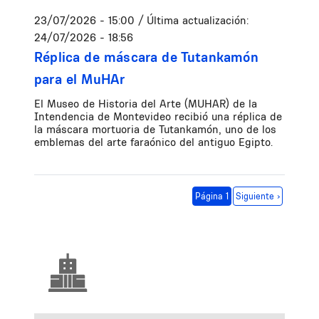
23/07/2026 - 15:00
/ Última actualización:
24/07/2026 - 18:56
Réplica de máscara de Tutankamón
para el MuHAr
El Museo de Historia del Arte (MUHAR) de la
Intendencia de Montevideo recibió una réplica de
la máscara mortuoria de Tutankamón, uno de los
emblemas del arte faraónico del antiguo Egipto.
Paginación
Siguiente página
Página 1
Siguiente ›