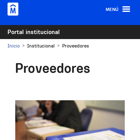
Pasar al contenido principal
MENÚ
Portal institucional
Inicio
Institucional
Proveedores
Proveedores
Image