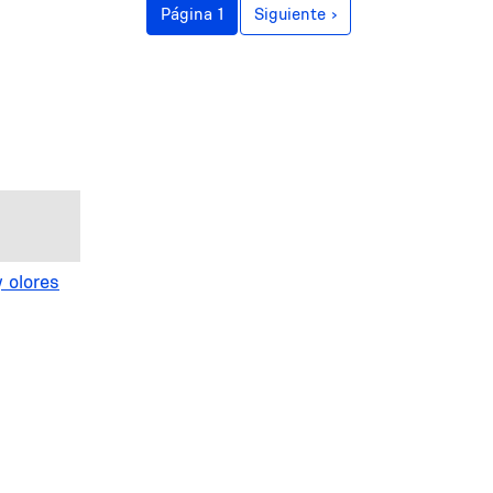
Siguiente página
Página 1
Siguiente ›
 olores