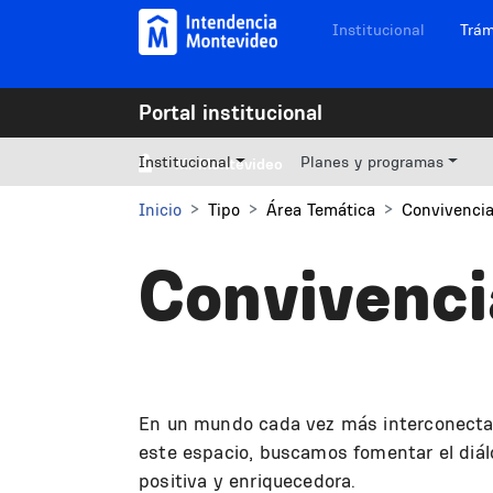
Pasar al contenido principal
Navegación sitios
Institucional
Trám
Portal institucional
Institucional
Planes y programas
Mi Montevideo
Inicio
Tipo
Área Temática
Convivenci
Convivenci
En un mundo cada vez más interconectad
este espacio, buscamos fomentar el diál
positiva y enriquecedora.