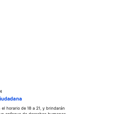
14
Ciudadana
 el horario de 18 a 21, y brindarán
n un enfoque de derechos humanos