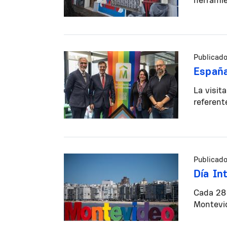
Publicado
España
La visit
referent
Publicado
Día In
Cada 28 
Montevid