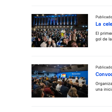
Publicado
La cel
El prime
gol de l
Publicado
Convoc
Organiza
una inic