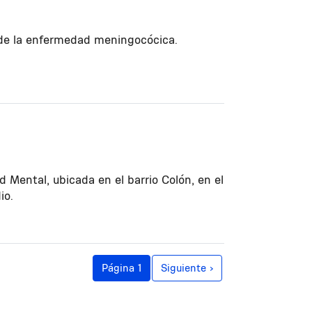
a de la enfermedad meningocócica.
 Mental, ubicada en el barrio Colón, en el
io.
Siguiente página
Página 1
Siguiente ›