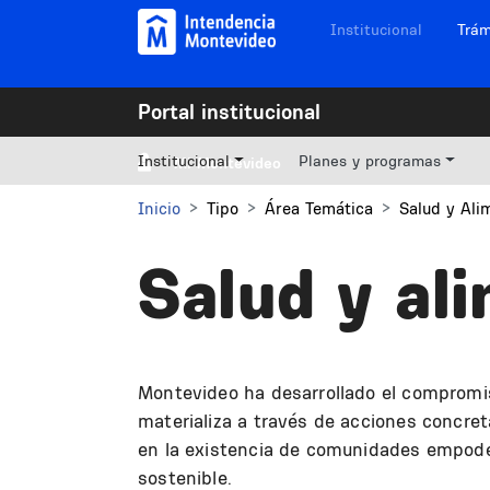
Pasar al contenido principal
Navegación sitios
Institucional
Trám
Portal institucional
Institucional
Planes y programas
Mi Montevideo
Inicio
Tipo
Área Temática
Salud y Ali
Salud y al
Montevideo ha desarrollado el compromiso
materializa a través de acciones concre
en la existencia de comunidades empoder
sostenible.