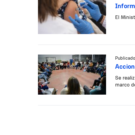
Inform
El Minis
Publicado
Accion
Se reali
marco de
Paginación