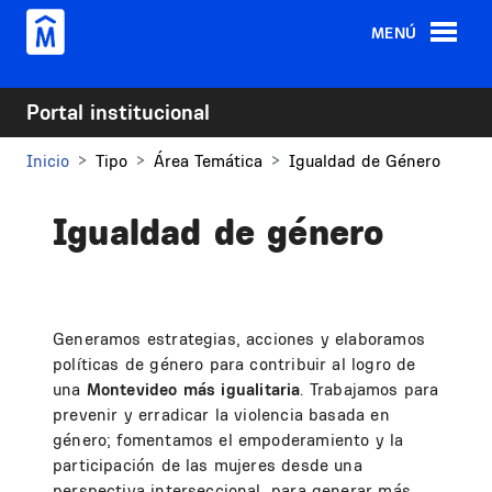
Pasar al contenido principal
MENÚ
Portal institucional
Inicio
Tipo
Área Temática
Igualdad de Género
Igualdad de género
Generamos estrategias, acciones y elaboramos
políticas de género para contribuir al logro de
una
Montevideo más igualitaria
. Trabajamos para
prevenir y erradicar la violencia basada en
género; fomentamos el empoderamiento y la
participación de las mujeres desde una
perspectiva interseccional, para generar más