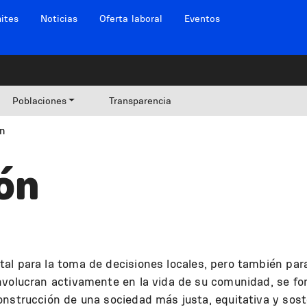
ites
Noticias
Oferta laboral
Eventos
Poblaciones
Transparencia
ón
ón
l para la toma de decisiones locales, pero también para 
nvolucran activamente en la vida de su comunidad, se f
nstrucción de una sociedad más justa, equitativa y sost