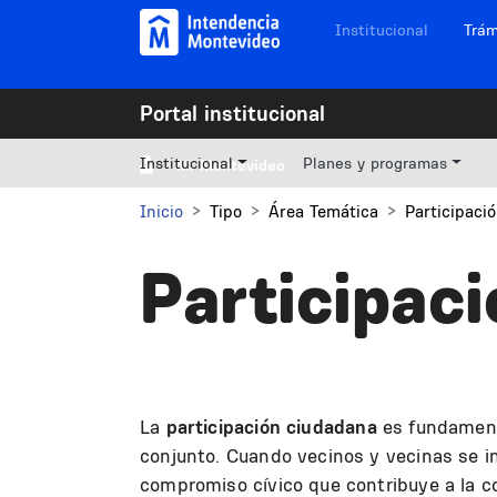
Pasar al contenido principal
Navegación sitios
Institucional
Trám
Portal institucional
Institucional
Planes y programas
Mi Montevideo
Inicio
Tipo
Área Temática
Participaci
Participaci
La
participación ciudadana
es fundamenta
conjunto. Cuando vecinos y vecinas se i
compromiso cívico que contribuye a la co