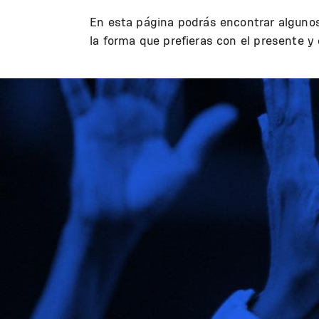
En esta página podrás encontrar algunos
la forma que prefieras con el presente y
Image