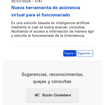
31/07/2024 - 17:47
Nueva herramienta de asistencia
virtual para el funcionariado
Es una solución basada en inteligencia artificial
mediante la cual se busca evacuar consultas,
facilitando el acceso a información de manera ágil
y sencilla al funcionariado de la Intendencia.
Paginación
Siguiente página
Página 1
Siguiente ›
Sugerencias, reconocimientos,
quejas y consultas: