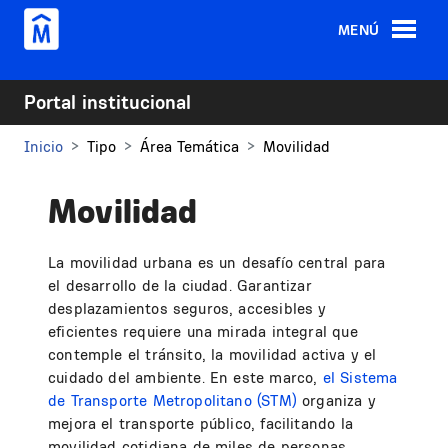
Pasar al contenido principal
MENÚ
Portal institucional
Inicio
Tipo
Área Temática
Movilidad
Movilidad
La movilidad urbana es un desafío central para
el desarrollo de la ciudad. Garantizar
desplazamientos seguros, accesibles y
eficientes requiere una mirada integral que
contemple el tránsito, la movilidad activa y el
cuidado del ambiente. En este marco,
el Sistema
de Transporte Metropolitano (STM)
organiza y
mejora el transporte público, facilitando la
movilidad cotidiana de miles de personas.