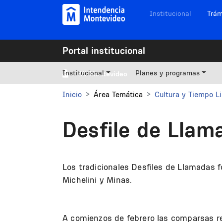
Pasar al contenido principal
Navegación sitios
Institucional
Trám
Portal institucional
Institucional
Planes y programas
Mi Montevideo
Inicio
Área Temática
Cultura y Tiempo L
Desfile de Llam
Los tradicionales Desfiles de Llamadas 
Michelini y Minas.
A comienzos de febrero las comparsas rea