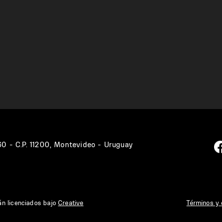
360 - C.P. 11200, Montevideo - Uruguay
án licenciados bajo
Creative
Términos y 