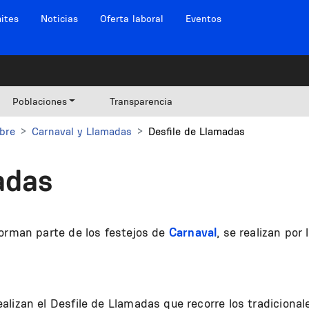
ites
Noticias
Oferta laboral
Eventos
Poblaciones
Transparencia
ibre
Carnaval y Llamadas
Desfile de Llamadas
adas
forman parte de los festejos de
Carnaval
, se realizan por 
lizan el Desfile de Llamadas que recorre los tradicional