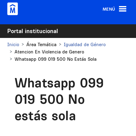
Pasar al contenido principal
MENÚ
Portal institucional
Inicio
Área Temática
Igualdad de Género
Atencion En Violencia de Genero
Whatsapp 099 019 500 No Estás Sola
Whatsapp 099
019 500 No
estás sola