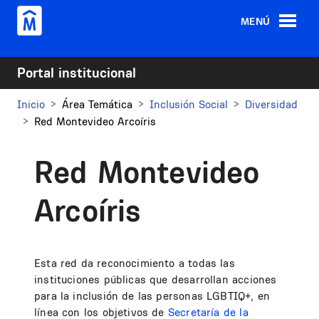
Pasar al contenido principal
MENÚ
Portal institucional
Inicio
Área Temática
Inclusión Social
Diversidad
Red Montevideo Arcoíris
Red Montevideo
Arcoíris
Esta red da reconocimiento a todas las
instituciones públicas que desarrollan acciones
para la inclusión de las personas LGBTIQ+, en
línea con los objetivos de
Secretaría de la