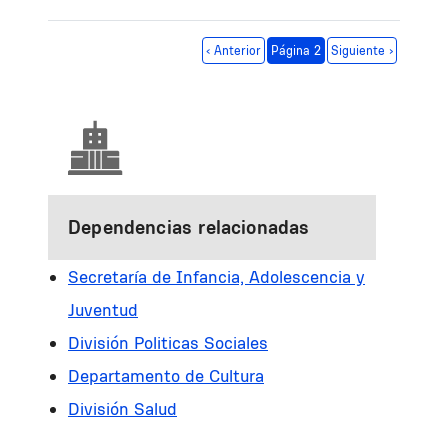
Paginación
Página anterior
Siguiente página
‹ Anterior
Página 2
Siguiente ›
Dependencias relacionadas
Secretaría de Infancia, Adolescencia y
Juventud
División Politicas Sociales
Departamento de Cultura
División Salud