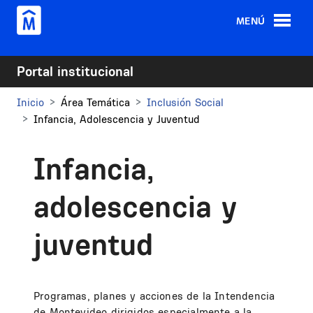
Pasar al contenido principal
MENÚ
Portal institucional
Inicio
Área Temática
Inclusión Social
Infancia, Adolescencia y Juventud
Infancia,
adolescencia y
juventud
Programas, planes y acciones de la Intendencia
de Montevideo dirigidos especialmente a la