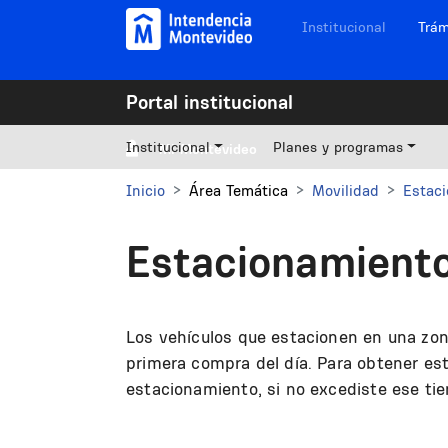
Pasar al contenido principal
Navegación sitios
Institucional
Trám
Portal institucional
Institucional
Planes y programas
Mi Montevideo
Inicio
Área Temática
Movilidad
Estaci
Estacionamiento 
Los vehículos que estacionen en una zon
primera compra del día. Para obtener est
estacionamiento, si no excediste ese tie