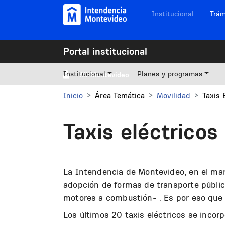
Pasar al contenido principal
Navegación sitios
Institucional
Trám
Portal institucional
Institucional
Planes y programas
Mi Montevideo
Inicio
Área Temática
Movilidad
Taxis 
Taxis eléctricos
La Intendencia de Montevideo, en el marc
adopción de formas de transporte públi
motores a combustión- . Es por eso que 
Los últimos 20 taxis eléctricos se incor