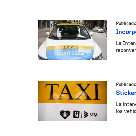
Publicado
Incorp
La Inten
reconver
Publicado
Sticker
La inten
los vehí