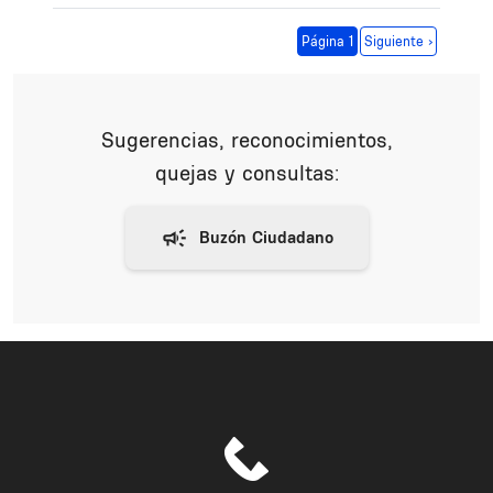
Paginación
Siguiente página
Página 1
Siguiente ›
Sugerencias, reconocimientos,
quejas y consultas: