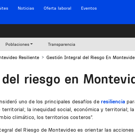
ites
Noticias
Oferta laboral
Eventos
Poblaciones
Transparencia
tevideo Resiliente
Gestión Integral del Riesgo En Montevide
l del riesgo en Montevi
nsideró uno de los principales desafíos de
resiliencia
para
territorial; la inequidad social, económica y territorial; l
bio climático, los territorios costeros".
ntegral del Riesgo de Montevideo es orientar las accione