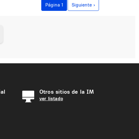
Siguiente página
Página 1
Siguiente ›
al
Otros sitios de la IM
ver listado