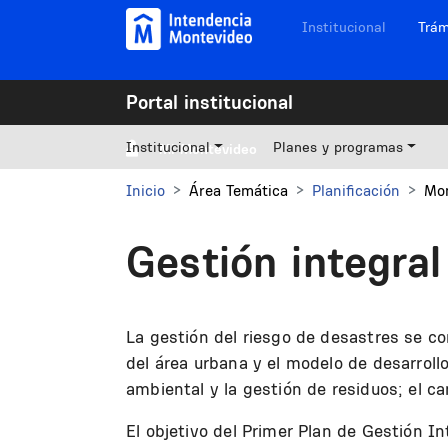
Pasar al contenido principal
Navegación sitios
Institucional
Trám
Portal institucional
Institucional
Planes y programas
Mi Montevideo
Inicio
Área Temática
Planificación
Mon
Gestión integra
La gestión del riesgo de desastres se co
del área urbana y el modelo de desarrollo 
ambiental y la gestión de residuos; el cam
El objetivo del Primer Plan de Gestión I