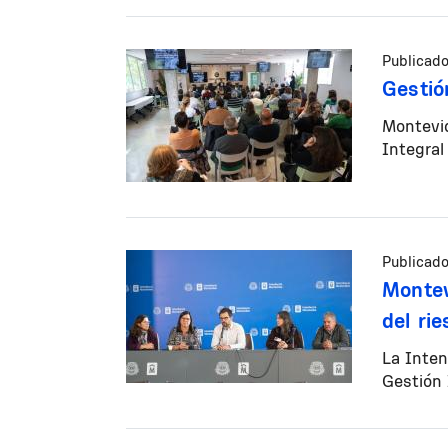
Publicado
Gestió
Montevid
Integra
Publicado
Montev
del ri
La Inten
Gestión