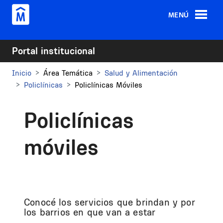
Pasar al contenido principal
MENÚ
Portal institucional
Inicio
Área Temática
Salud y Alimentación
Policlínicas
Policlínicas Móviles
Policlínicas
móviles
Conocé los servicios que brindan y por
los barrios en que van a estar